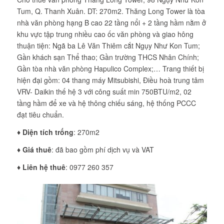
Tum, Q. Thanh Xuân. DT: 270m2. Thăng Long Tower là tòa
nhà văn phòng hạng B cao 22 tầng nổi + 2 tầng hầm nằm ở
khu vực tập trung nhiều cao ốc văn phòng và giao hông
thuận tiện: Ngã ba Lê Văn Thiêm cắt Ngụy Như Kon Tum;
Gần khách sạn Thể thao; Gần trường THCS Nhân Chính;
Gần tòa nhà văn phòng Hapulico Complex;… Trang thiết bị
hiện đại gồm: 04 thang máy Mitsubishi, Điều hoà trung tâm
VRV- Daikin thế hệ 3 với công suất min 750BTU/m2, 02
tầng hầm để xe và hệ thông chiếu sáng, hệ thống PCCC
đạt tiêu chuẩn.
♦ Diện tích trống
: 270m2
♦ Giá thuê
: đã bao gồm phí dịch vụ và VAT
♦ Liên hệ thuê
: 0977 260 357