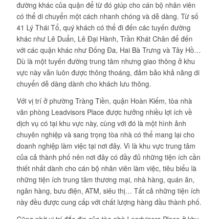
đường khác của quận để từ đó giúp cho cán bộ nhân viên
có thể di chuyển một cách nhanh chóng và dễ dàng. Từ số
41 Lý Thái Tổ, quý khách có thể đi đến các tuyến đường
khác như Lê Duẩn, Lê Đại Hành, Trần Khát Chân để đến
với các quận khác như Đống Đa, Hai Bà Trưng và Tây Hồ…
Dù là một tuyến đường trung tâm nhưng giao thông ở khu
vực này vẫn luôn được thông thoáng, đảm bảo khả năng di
chuyển dễ dàng dành cho khách lưu thông.
Với vị trí ở phường Tràng Tiền, quận Hoàn Kiếm, tòa nhà
văn phòng Leadvisors Place được hưởng nhiều lợi ích về
dịch vụ có tại khu vực này, cùng với đó là một hình ảnh
chuyên nghiệp và sang trọng tòa nhà có thể mang lại cho
doanh nghiệp làm việc tại nơi đây. Vì là khu vực trung tâm
của cả thành phố nên nơi đây có đầy đủ những tiện ích cần
thiết nhất dành cho cán bộ nhân viên làm việc, tiêu biểu là
những tiện ích trung tâm thương mại, nhà hàng, quán ăn,
ngân hàng, bưu điện, ATM, siêu thị… Tất cả những tiện ích
này đều được cung cấp với chất lượng hàng đầu thành phố.
Cũng nhờ vị trí đắc địa của tòa nhà Leadvisors Place ở khu